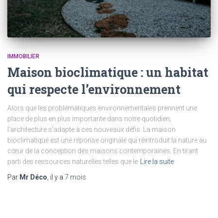
IMMOBILIER
Maison bioclimatique : un habitat
qui respecte l’environnement
Alors que les problématiques environnementales prennent une
place de plus en plus importante dans notre quotidien,
l’architecture s’adapte à ces nouveaux défis. La maison
bioclimatique est une réponse originale qui réintroduit la nature au
cœur de la conception des maisons contemporaines. En tirant
parti des ressources naturelles telles que le
Lire la suite
Par
Mr Déco
, il y a
7 mois