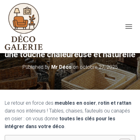
O
U
Les meubles en osier apportent
V
R
une touche chaleureuse et naturelle
I
R
Published by
Mr Déco
on
octobre 27, 2025
/
F
E
R
M
E
Le retour en force des
meubles en osier
,
rotin et rattan
R
L
dans nos intérieurs ! Tables, chaises, fauteuils ou canapés
A
en osier : on vous donne
toutes les clés pour les
N
intégrer dans votre déco
.
A
V
I